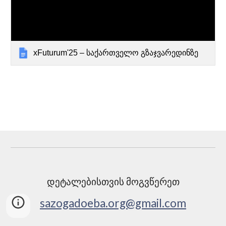
xFuturum'25 – საქართველო გზაჯვარედინზე
დეტალებისთვის მოგვწერეთ
sazogadoeba.org@gmail.com